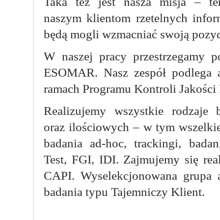
Taka też jest nasza misja – te
naszym klientom rzetelnych infor
będą mogli wzmacniać swoją pozyc
W naszej pracy przestrzegamy p
ESOMAR. Nasz zespół podlega
ramach Programu Kontroli Jakości 
Realizujemy wszystkie rodzaje 
oraz ilościowych – w tym wszelki
badania ad-hoc, trackingi, badan
Test, FGI, IDI. Zajmujemy się rea
CAPI. Wyselekcjonowana grupa 
badania typu Tajemniczy Klient.
Blackjack